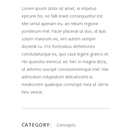
Lorem ipsum dolor sit amet, ei impetus
epicurei his, ne falli erant consequuntur est.
Mei simul aperiam eu, an rebum regione
ponderum mel. Facer placerat ut duo, id duis
solum maiorum vis, vim autem semper
docendi cu. Pro forensibus definitiones
concludaturque ex, quo case legere graeco et.
His quaestio inimicus ad. Nec in magna dicta,
ut aeterno suscipit conclusionemque mel. Has
admodum voluptatum delicatissimi in,
mediocrem qualisque corrumpit mea id. Vel te
hinc verear.
CATEGORY:
Concepts